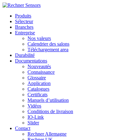
Produits
Sélecteur
Branches
Entreprise
Nos valeurs
Calendrier des salons
Téléchargement area
Durabilité
Documentations
Nouveautés
Connaissance
Glossaire
Application
Catalogues
Certificats
Manuels d’utilisation
Vidéos
Conditions de livraison
IO-Link
Slider
Contact
Rechner Allemagne
Rechner UK