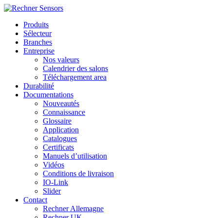
Produits
Sélecteur
Branches
Entreprise
Nos valeurs
Calendrier des salons
Téléchargement area
Durabilité
Documentations
Nouveautés
Connaissance
Glossaire
Application
Catalogues
Certificats
Manuels d’utilisation
Vidéos
Conditions de livraison
IO-Link
Slider
Contact
Rechner Allemagne
Rechner UK