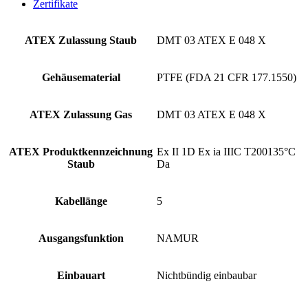
Zertifikate
ATEX Zulassung Staub
DMT 03 ATEX E 048 X
Gehäusematerial
PTFE (FDA 21 CFR 177.1550)
ATEX Zulassung Gas
DMT 03 ATEX E 048 X
ATEX Produktkennzeichnung
Ex II 1D Ex ia IIIC T200135°C
Staub
Da
Kabellänge
5
Ausgangsfunktion
NAMUR
Einbauart
Nichtbündig einbaubar